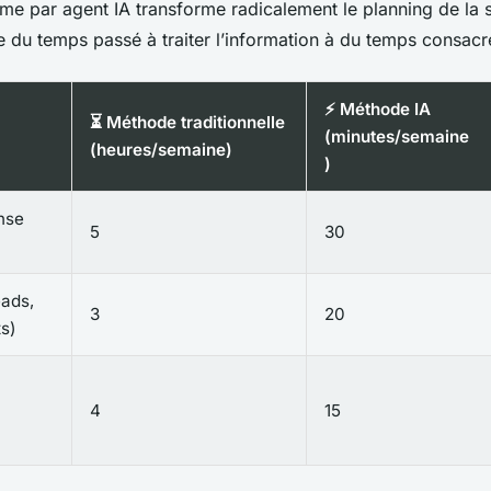
ome par agent IA transforme radicalement le planning de la
se du temps passé à
traiter
l’information à du temps consac
⚡ Méthode IA
⏳ Méthode traditionnelle
(minutes/semaine
(heures/semaine)
)
nse
5
30
eads,
3
20
s)
4
15