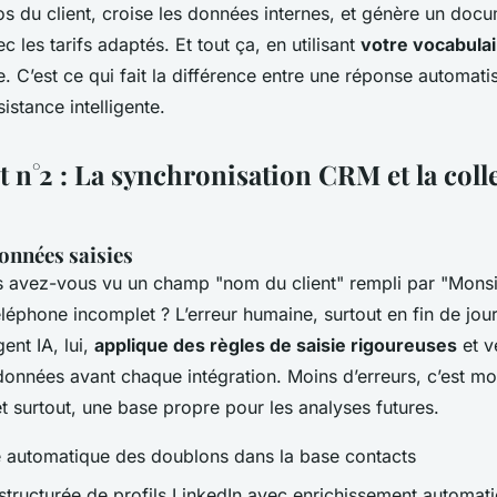
os du client, croise les données internes, et génère un doc
c les tarifs adaptés. Et tout ça, en utilisant
votre vocabulai
. C’est ce qui fait la différence entre une réponse automati
istance intelligente.
 n°2 : La synchronisation CRM et la coll
données saisies
 avez-vous vu un champ "nom du client" rempli par "Mons
éphone incomplet ? L’erreur humaine, surtout en fin de jour
ent IA, lui,
applique des règles de saisie rigoureuses
et vé
onnées avant chaque intégration. Moins d’erreurs, c’est mo
 surtout, une base propre pour les analyses futures.
 automatique des doublons dans la base contacts
 structurée de profils LinkedIn avec enrichissement automat