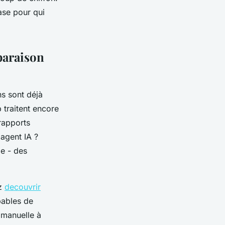
ase pour qui
paraison
ns sont déjà
 traitent encore
rapports
agent IA ?
ie - des
ez
decouvrir
pables de
 manuelle à