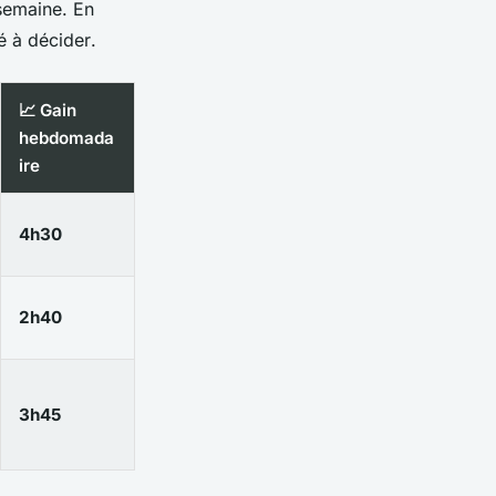
 semaine. En
ré à
décider
.
📈 Gain
hebdomada
ire
4h30
2h40
3h45