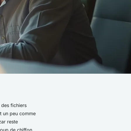
des fichiers
est un peu comme
zar reste
coup de chiffon.