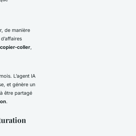
er, de manière
 d’affaires
copier-coller
,
mois. L’agent IA
se, et génère un
à être partagé
ion
.
turation