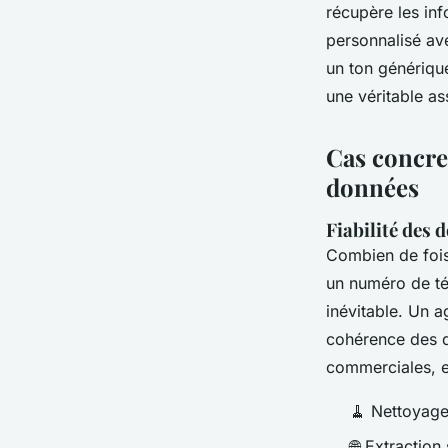
récupère les inf
personnalisé ave
un ton générique
une véritable ass
Cas concret
données
Fiabilité des 
Combien de fois
un numéro de tél
inévitable. Un ag
cohérence des d
commerciales, et
🧹 Nettoyage
🌐 Extraction