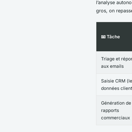
l’analyse auton
gros, on repas
📧 Tâche
Triage et répo
aux emails
Saisie CRM (l
données client
Génération de
rapports
commerciaux