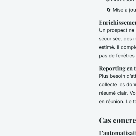
🔄 Mise à jo
Enrichisseme
Un prospect ne r
sécurisée, des in
estimé. Il compl
pas de fenêtres 
Reporting en 
Plus besoin d’at
collecte les don
résumé clair. V
en réunion. Le t
Cas concre
L'automatisati