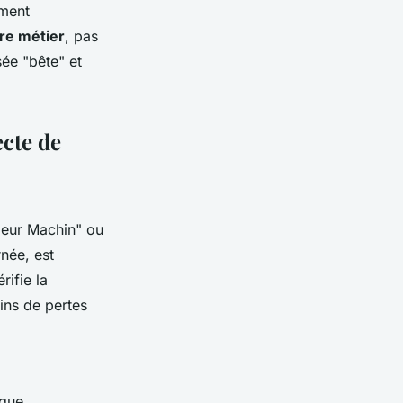
ument
re métier
, pas
sée "bête" et
ecte de
ieur Machin" ou
née, est
rifie la
ins de pertes
ique