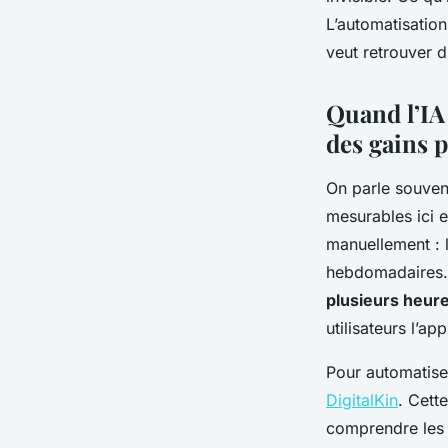
L’automatisation
Bona
•
07/07/2026 07:31
•
7 min de lecture
veut retrouver d
Quand l’IA
des gains p
On parle souvent
mesurables ici e
manuellement : l
hebdomadaires. 
plusieurs heur
utilisateurs l’ap
Pour automatise
DigitalKin
. Cett
comprendre les 