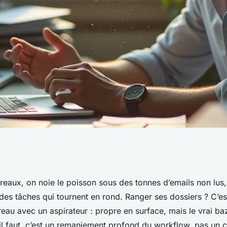
u un agent IA fait
eaux, on noie le poisson sous des tonnes d’emails non lus, 
es tâches qui tournent en rond. Ranger ses dossiers ? C’
r semaine
eau avec un aspirateur : propre en surface, mais le vrai ba
’il faut, c’est un remaniement profond du workflow, pas un 