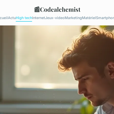
📰
Codealchemist
cueil
Actu
High tech
Internet
Jeux-video
Marketing
Matériel
Smartpho