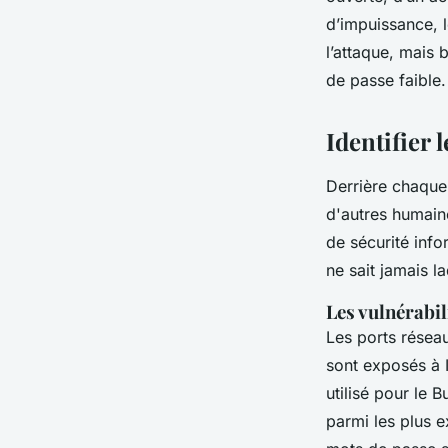
d’impuissance, 
Franceline
•
24/04/2026 14:30
•
8 min de lecture
l’attaque, mais 
de passe faible.
Identifier l
Derrière chaque 
d'autres humaine
de sécurité inf
ne sait jamais l
Les vulnérabil
Les ports résea
sont exposés à I
utilisé pour le 
parmi les plus e