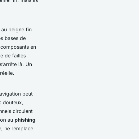
ier tri, mais ils
au peigne fin
les bases de
s composants en
e de failles
s’arrête là. Un
réelle.
navigation peut
s douteux,
nnels circulent
tion au
phishing
,
le, ne remplace