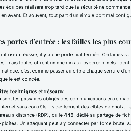
les équipes réalisent trop tard que la sécurité ne commence
bien avant. Et souvent, tout part d’un simple port mal confi
es portes d’entrée : les failles les plus co
intrusion réussie, il y a une porte mal fermée. Certaines so
s, mais toutes offrent un chemin aux cybercriminels. Identifi
ormatique, c’est comme passer au crible chaque serrure d’u
aquelle est coincée.
ités techniques et réseaux
u sont les passages obligés des communications entre machi
nternet sans contrôle, ils deviennent des cibles de choix. L
Bureau à distance (RDP), ou le
445
, dédié au partage de fich
xploités. Un attaquant peut s’y connecter par force brute, su