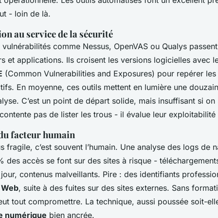
t opérationnelle. Les outils automatisés font un excellent prem
t - loin de là.
on au service de la sécurité
 vulnérabilités comme Nessus, OpenVAS ou Qualys passent 
s et applications. Ils croisent les versions logicielles avec 
E
(Common Vulnerabilities and Exposures) pour repérer le
tifs. En moyenne, ces outils mettent en lumière une douzain
lyse. C’est un point de départ solide, mais insuffisant si on 
ontente pas de lister les trous - il évalue leur exploitabilité 
du facteur humain
us fragile, c’est souvent l’humain. Une analyse des logs de 
% des accès se font sur des sites à risque - téléchargement
jour, contenus malveillants. Pire : des identifiants professio
 Web
, suite à des fuites sur des sites externes. Sans forma
eut tout compromettre. La technique, aussi poussée soit-el
e numérique
bien ancrée.