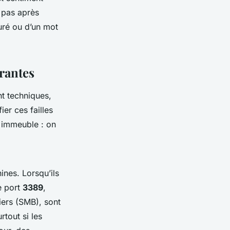
 pas après
guré ou d’un mot
urantes
nt techniques,
er ces failles
n immeuble : on
nes. Lorsqu’ils
e port
3389
,
iers (SMB), sont
rtout si les