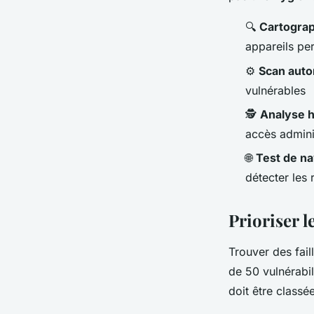
🔍
Cartograp
appareils pe
⚙️
Scan auto
vulnérables
🕵️
Analyse h
accès adminis
🌐
Test de na
détecter les 
Prioriser l
Trouver des fail
de 50 vulnérabil
doit être classée