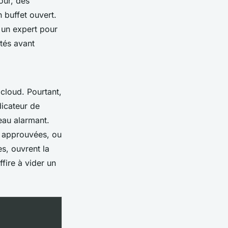
our, des
 buffet ouvert.
à un expert pour
ités avant
cloud. Pourtant,
dicateur de
eau alarmant.
on approuvées, ou
s, ouvrent la
fire à vider un