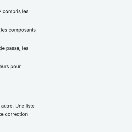
y compris les
r les composants
 de passe, les
teurs pour
autre. Une liste
te correction