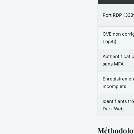
Port RDP (338
CVE non corrig
Log4j)
Authentificati
sans MFA
Enregistreme
incomplets
Identifiants tr
Dark Web
Méthodolog