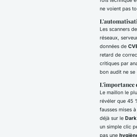
fois technique e
ne voient pas tou
L'automatisati
Les scanners de
réseaux, serveur
données de
CV
retard de correc
critiques par ana
bon audit ne se c
L'importance 
Le maillon le pl
révéler que 45 
fausses mises à 
déjà sur le
Dark
un simple clic p
pas une
hygièn