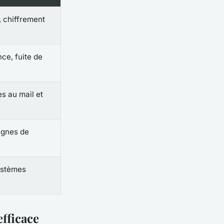
 chiffrement
ce, fuite de
ès au mail et
agnes de
ystèmes
fficace