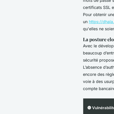
mots de passe so
certificats SSL
Pour obtenir une
un
https://dhala
qu'elles ne soie
La posture clo
Avec le développ
beaucoup d’entr
sécurité propos
L’absence d’auth
encore des règle
voie à des usur
compte bancaire
🔴 Vulnérabilit