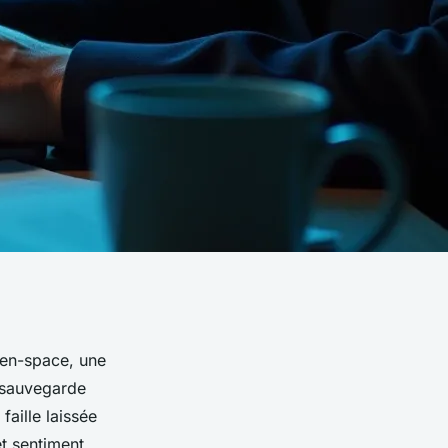
open-space, une
 sauvegarde
faille laissée
et sentiment