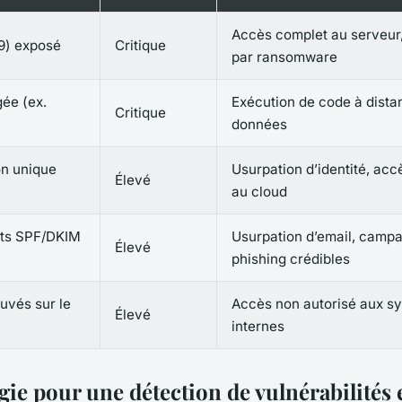
Accès complet au serveur,
9) exposé
Critique
par ransomware
ée (ex.
Exécution de code à distan
Critique
données
on unique
Usurpation d’identité, acc
Élevé
au cloud
nts SPF/DKIM
Usurpation d’email, camp
Élevé
phishing crédibles
ouvés sur le
Accès non autorisé aux s
Élevé
internes
ie pour une détection de vulnérabilités e