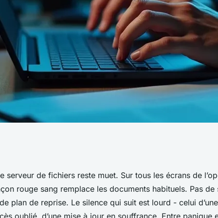
e de failles de
le serveur de fichiers reste muet. Sur tous les écrans de l’
çon rouge sang remplace les documents habituels. Pas de
ue efficacement
e plan de reprise. Le silence qui suit est lourd - celui d’une 
cès oublié, d’une mise à jour en souffrance. Entre panique 