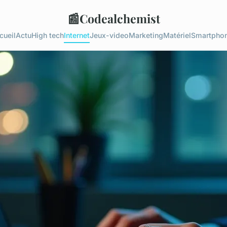
📰
Codealchemist
cueil
Actu
High tech
Internet
Jeux-video
Marketing
Matériel
Smartpho