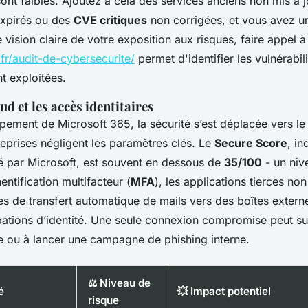
nt faibles. Ajoutez à cela des services anciens non mis à j
 expirés ou des
CVE critiques
non corrigées, et vous avez un
 vision claire de votre exposition aux risques, faire appel 
.fr/audit-de-cybersecurite/
permet d'identifier les vulnérabil
nt exploitées.
ud et les accès identitaires
ement de Microsoft 365, la sécurité s’est déplacée vers le 
eprises négligent les paramètres clés. Le
Secure Score
, in
é par Microsoft, est souvent en dessous de
35/100
- un niv
entification multifacteur (
MFA
), les applications tierces n
s de transfert automatique de mails vers des boîtes externe
pations d’identité. Une seule connexion compromise peut suf
 ou à lancer une campagne de phishing interne.
⚖️ Niveau de
é
💥 Impact potentiel
risque