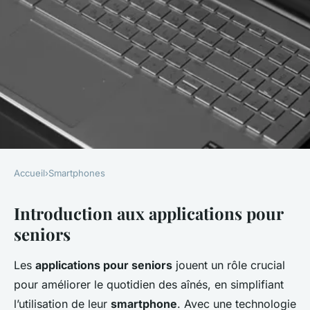
Accueil
›
Smartphones
SMARTPHONES
Introduction aux applications pour
Les meilleures applis pour
seniors
simplifier la vie des seniors
sur smartphone
Les
applications pour seniors
jouent un rôle crucial
pour améliorer le quotidien des aînés, en simplifiant
Noam
•
13 avril 2025
•
9 min de lecture
l’utilisation de leur
smartphone
. Avec une technologie