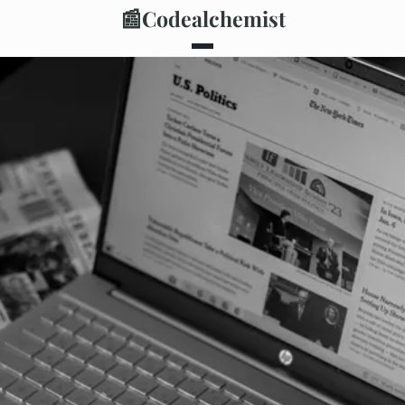
📰
Codealchemist