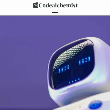
📰
Codealchemist