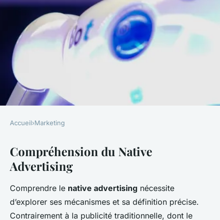
Accueil
›
Marketing
MARKETING
Compréhension du Native
Découverte du Native
Advertising
Advertising : Une Plongée en
Profondeur
Comprendre le
native advertising
nécessite
d’explorer ses mécanismes et sa définition précise.
Noam
•
7 mars 2025
•
7 min de lecture
Contrairement à la publicité traditionnelle, dont le