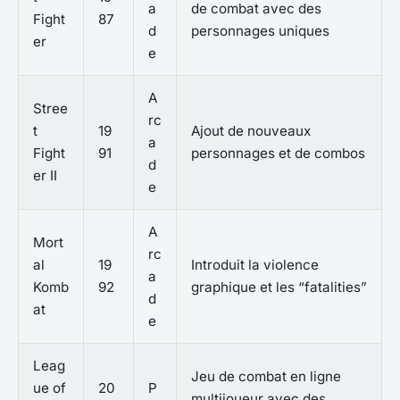
a
de combat avec des
Fight
87
d
personnages uniques
er
e
A
Stree
rc
t
19
Ajout de nouveaux
a
Fight
91
personnages et de combos
d
er II
e
A
Mort
rc
al
19
Introduit la violence
a
Komb
92
graphique et les “fatalities”
d
at
e
Leag
Jeu de combat en ligne
ue of
20
P
multijoueur avec des