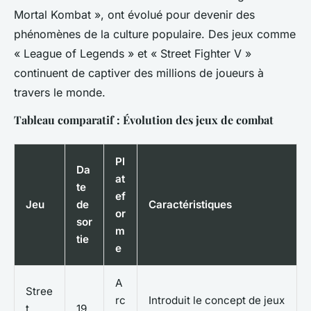
Mortal Kombat », ont évolué pour devenir des
phénomènes de la culture populaire. Des jeux comme
« League of Legends » et « Street Fighter V »
continuent de captiver des millions de joueurs à
travers le monde.
Tableau comparatif : Évolution des jeux de combat
Pl
Da
at
te
ef
Jeu
de
Caractéristiques
or
sor
m
tie
e
A
Stree
rc
Introduit le concept de jeux
t
19