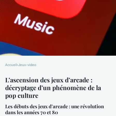
Accueil
›
Jeux-video
JEUX-VIDEO
L’ascension des jeux d’arcade :
L'ascension des jeux d'arcade :
décryptage d’un phénomène de la
décryptage d'un phénomène
pop culture
de la pop culture
Les débuts des jeux d’arcade : une révolution
Noam
•
30 mars 2025
•
6 min de lecture
dans les années 70 et 80