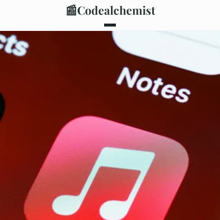
📰
Codealchemist